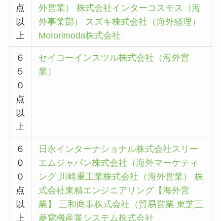
点
外営業）
株式会社インターコスモス（海
以
外事業部）
スズキ株式会社（海外経理）
上
Motorimoda株式会社
６
セイコーインスツル株式会社（海外営
５
業）
０
点
以
上
６
日永インターナショナル株式会社
スリー
０
エムジャパン株式会社（海外マーケティ
０
ング
川崎重工業株式会社（海外営業）
株
点
式会社東精エンジニアリング【海外営
以
業】
三和商事株式会社（貿易営業
東芝三
上
菱電機産業システム株式会社