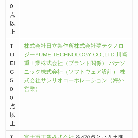
0
点
以
上
T
株式会社日立製作所
株式会社夢テクノロ
O
ジーYUME TECHNOLOGY CO.,LTD
川崎
EI
重工業株式会社（プラント関係）
パナソ
C
ニック株式会社（ソフトウェア設計）
株
5
式会社サンリオコーポレーション（海外
0
営業）
0
点
以
上
T
富士重工業株式会社
※470点という水準