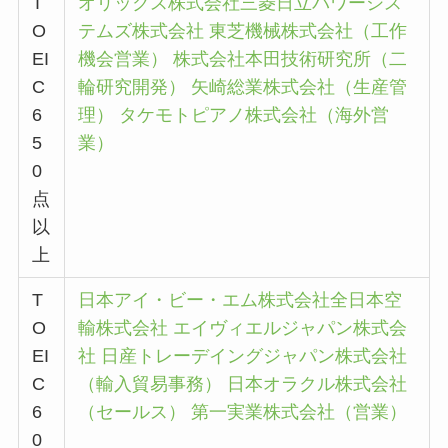
T
オリックス株式会社
三菱日立パワーシス
O
テムズ株式会社
東芝機械株式会社（工作
EI
機会営業）
株式会社本田技術研究所（二
C
輪研究開発）
矢崎総業株式会社（生産管
6
理）
タケモトピアノ株式会社（海外営
5
業）
0
点
以
上
T
日本アイ・ビー・エム株式会社
全日本空
O
輸株式会社
エイヴィエルジャパン株式会
EI
社
日産トレーデイングジャパン株式会社
C
（輸入貿易事務）
日本オラクル株式会社
6
（セールス）
第一実業株式会社（営業）
0