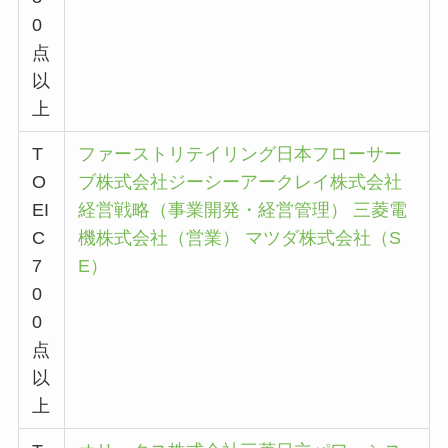
0
点
以
上
T
ファーストリテイリング
日本フローサー
O
ブ株式会社
ジーシー
アークレイ株式会社
EI
経営戦略（事業開発・経営管理）
三菱電
C
機株式会社（営業）
マツダ株式会社（S
7
E）
0
0
点
以
上