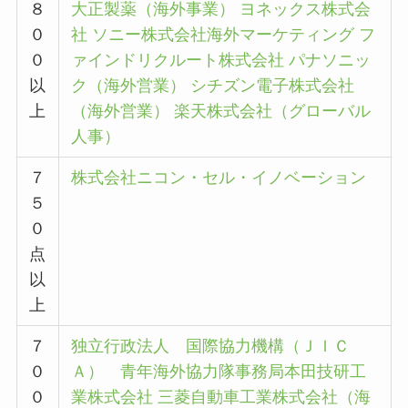
８
大正製薬（海外事業）
ヨネックス株式会
０
社
ソニー株式会社海外マーケティング
フ
０
ァインドリクルート株式会社
パナソニッ
以
ク（海外営業）
シチズン電子株式会社
上
（海外営業）
楽天株式会社（グローバル
人事）
７
株式会社ニコン・セル・イノベーション
５
０
点
以
上
７
独立行政法人 国際協力機構（ＪＩＣ
０
Ａ） 青年海外協力隊事務局
本田技研工
０
業株式会社
三菱自動車工業株式会社（海