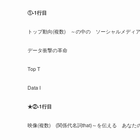
①-1行目
トップ動向(複数) ～の中の ソーシャルメディ
データ衝撃の革命
Top T
Data I
★②-1行目
映像(複数) (関係代名詞that)～を伝える あなたの