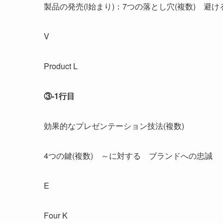
製品の発売(l始まり)：7つの落とし穴(複数) 避け
V
Product L
③-1行目
効果的なプレゼンテーション技法(複数)
4つの鍵(複数) ～に対する ブランドへの忠誠
E
Four K