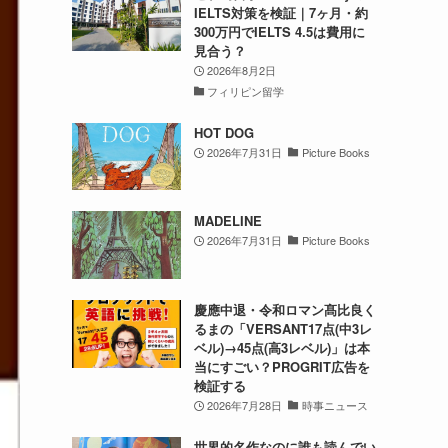
IELTS対策を検証｜7ヶ月・約
300万円でIELTS 4.5は費用に
見合う？
2026年8月2日
フィリピン留学
HOT DOG
2026年7月31日
Picture Books
MADELINE
2026年7月31日
Picture Books
慶應中退・令和ロマン髙比良く
るまの「VERSANT17点(中3レ
ベル)→45点(高3レベル)」は本
当にすごい？PROGRIT広告を
検証する
2026年7月28日
時事ニュース
世界的名作なのに誰も読んでい