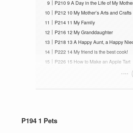
P210 9 A Day in the Life of My Mothe
P212 10 My Mother’s Arts and Crafts
P214 11 My Family
P216 12 My Granddaughter
P218 13 A Happy Aunt, a Happy Nie
P222 14 My friend is the best cook!
P226 15 How to Make an Apple Tart
P194 1 Pets