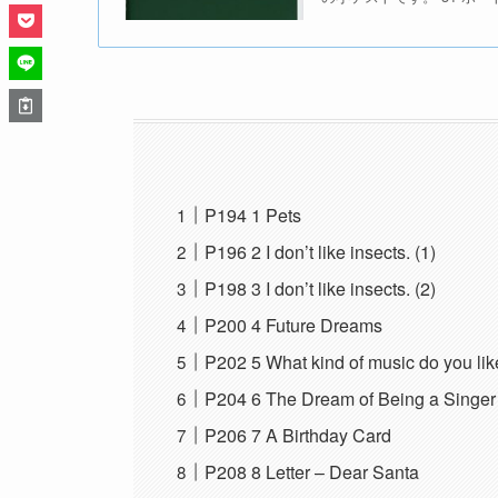
P194 1 Pets
P196 2 I don’t like insects. (1)
P198 3 I don’t like insects. (2)
P200 4 Future Dreams
P202 5 What kind of music do you li
P204 6 The Dream of Being a Singer
P206 7 A Birthday Card
P208 8 Letter – Dear Santa