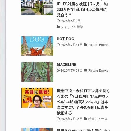
IELTS対策を検証｜7ヶ月・約
300万円でIELTS 4.5は費用に
見合う？
2026年8月2日
フィリピン留学
HOT DOG
2026年7月31日
Picture Books
MADELINE
2026年7月31日
Picture Books
慶應中退・令和ロマン髙比良く
るまの「VERSANT17点(中3レ
ベル)→45点(高3レベル)」は本
当にすごい？PROGRIT広告を
検証する
2026年7月28日
時事ニュース
世界的名作なのに誰も読んでい