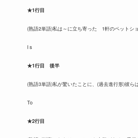
★1行目
(熟語2単語)私は～に立ち寄った 1軒のペットショ
I s
★1行目 後半
(熟語3単語)私が驚いたことに、(過去進行形)彼ら
To
★2行目