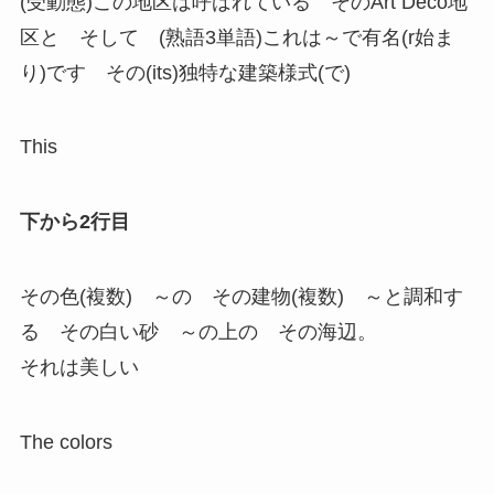
(受動態)この地区は呼ばれている そのArt Deco地
区と そして (熟語3単語)これは～で有名(r始ま
り)です その(its)独特な建築様式(で)
This
下から2行目
その色(複数) ～の その建物(複数) ～と調和す
る その白い砂 ～の上の その海辺。
それは美しい
The colors