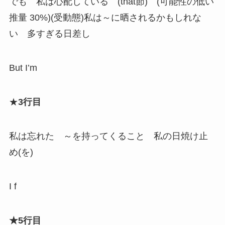
でも 私は心配している (that節) (可能性の低い
推量 30%)(受動態)私は～に晒されるかもしれな
い 多すぎる日差し
But I’m
★
3行目
私は忘れた ～を持ってくること 私の日焼け止
め(を)
I f
★5行目