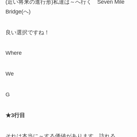
(近い将来の進行形)私達は～へ行く Seven Mile
Bridge(へ)
良い選択ですね！
Where
We
G
★3行目
それは本当に～する価値があります 訪れる、