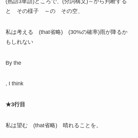
(熟語3単語)ところで、(分詞構文)～から判断する
と その様子 ～の その空、
私は考える (that省略) (30%の確率)雨が降るか
もしれない
By the
, I think
★3行目
私は望む (that省略) 晴れることを。