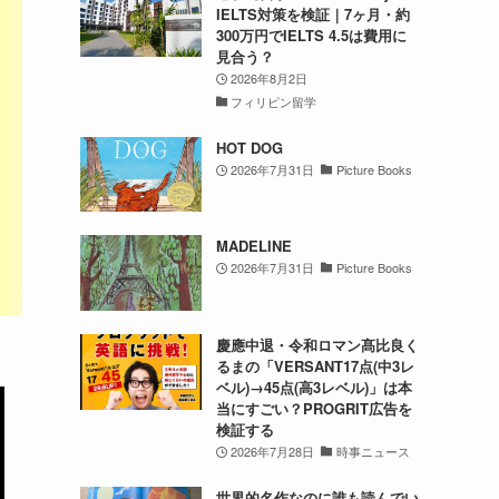
IELTS対策を検証｜7ヶ月・約
300万円でIELTS 4.5は費用に
見合う？
2026年8月2日
フィリピン留学
HOT DOG
2026年7月31日
Picture Books
MADELINE
2026年7月31日
Picture Books
慶應中退・令和ロマン髙比良く
るまの「VERSANT17点(中3レ
ベル)→45点(高3レベル)」は本
当にすごい？PROGRIT広告を
検証する
2026年7月28日
時事ニュース
世界的名作なのに誰も読んでい