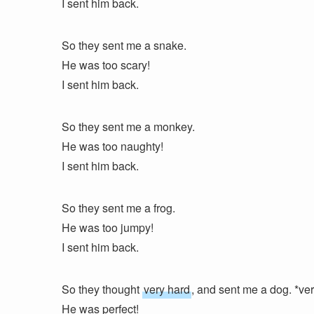
I sent him back.
So they sent me a snake.
He was too scary!
I sent him back.
So they sent me a monkey.
He was too naughty!
I sent him back.
So they sent me a frog.
He was too jumpy!
I sent him back.
So they thought
very hard
, and sent me a dog. 
He was perfect!