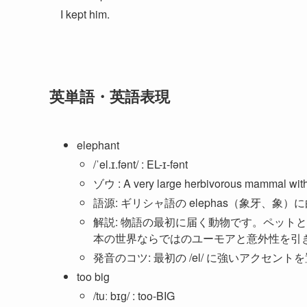
I kept him.
英単語・英語表現
elephant
/ˈel.ɪ.fənt/ : EL-ɪ-fənt
ゾウ : A very large herbivorous mammal with a
語源: ギリシャ語の elephas（象牙、象）
解説: 物語の最初に届く動物です。ペット
本の世界ならではのユーモアと意外性を引
発音のコツ: 最初の /el/ に強いアクセ
too big
/tuː bɪɡ/ : too-BIG