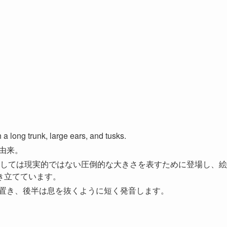
 long trunk, large ears, and tusks.
に由来。
としては現実的ではない圧倒的な大きさを表すために登場し、絵
き立てています。
ントを置き、後半は息を抜くように短く発音します。