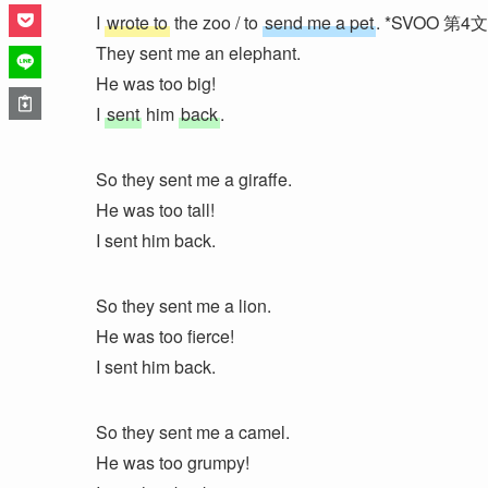
I
wrote to
the zoo / to
send me a pet
. *SVOO
They sent me an elephant.
He was too big!
I
sent
him
back
.
So they sent me a giraffe.
He was too tall!
I sent him back.
So they sent me a lion.
He was too fierce!
I sent him back.
So they sent me a camel.
He was too grumpy!