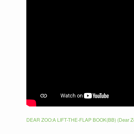
DEAR ZOO:A LIFT-THE-FLAP BOOK(BB) (Dear Zo