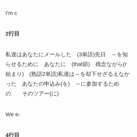
I’m c
2行目
私達はあなたにメールした (3単語)先日 ～を知
らせるために あなたに (that節) 残念ながら(r
始まり) (熟語2単語)私達は～を却下せざるえなか
った あなたの申込み(を) ～に参加するため
の そのツアー(に)
We e-
4行目