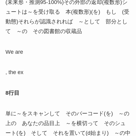
(未来形・推測95-100%)その外部の返却(複数形)シ
ュートは～を受け取る 本(複数形)(を) もし (受
動態)それらが認識されれば ～として 部分とし
て ～の その図書館の収蔵品
We are
, the ex
8行目
単に～をスキャンして そのバーコード(を) ～の
上の あなたの品目上 ～を横切って そのシュ
ート(を) そして それを置いて(d始まり) ～の中