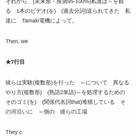
それから、(未来形・推測95-100%)私達は～を観
る 1本のビデオ(を) (過去分詞)送られてきた 私
達に Tamaki電機によって。
Then, we
★7行目
彼らは実験(複数形)を行った ～について 異なる
やり方(複数形) (熟語2単語)～を処理するための
そのゴミ(を) (関係代名詞that)堆積している そ
の河沿いに ～側の 彼らの工場
They c