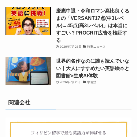
慶應中退・令和ロマン髙比良くる
まの「VERSANT17点(中3レベ
ル)→45点(高3レベル)」は本当に
すごい？PROGRIT広告を検証す
る
2026年7月28日
時事ニュース
世界的名作なのに誰も読んでいな
い｜大人にすすめたい英語絵本と
図書館×生成AI体験
2026年7月23日
学習法
関連会社