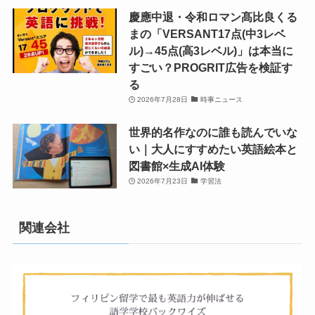
慶應中退・令和ロマン髙比良くる
まの「VERSANT17点(中3レベ
ル)→45点(高3レベル)」は本当に
すごい？PROGRIT広告を検証す
る
2026年7月28日
時事ニュース
世界的名作なのに誰も読んでいな
い｜大人にすすめたい英語絵本と
図書館×生成AI体験
2026年7月23日
学習法
関連会社