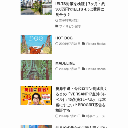
IELTS対策を検証｜7ヶ月・約
300万円でIELTS 4.5は費用に
見合う？
2026年8月2日
フィリピン留学
HOT DOG
2026年7月31日
Picture Books
MADELINE
2026年7月31日
Picture Books
慶應中退・令和ロマン髙比良く
るまの「VERSANT17点(中3レ
ベル)→45点(高3レベル)」は本
当にすごい？PROGRIT広告を
検証する
2026年7月28日
時事ニュース
世界的名作なのに誰も読んでい