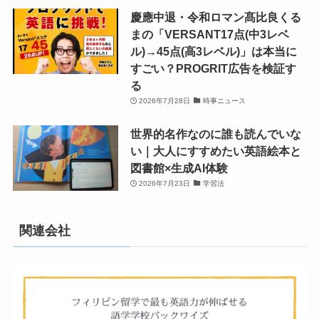
慶應中退・令和ロマン髙比良くる
まの「VERSANT17点(中3レベ
ル)→45点(高3レベル)」は本当に
すごい？PROGRIT広告を検証す
る
2026年7月28日
時事ニュース
世界的名作なのに誰も読んでいな
い｜大人にすすめたい英語絵本と
図書館×生成AI体験
2026年7月23日
学習法
関連会社