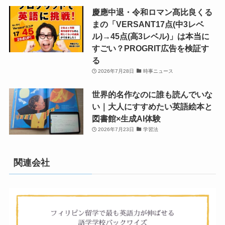
慶應中退・令和ロマン髙比良くる
まの「VERSANT17点(中3レベ
ル)→45点(高3レベル)」は本当に
すごい？PROGRIT広告を検証す
る
2026年7月28日
時事ニュース
世界的名作なのに誰も読んでいな
い｜大人にすすめたい英語絵本と
図書館×生成AI体験
2026年7月23日
学習法
関連会社