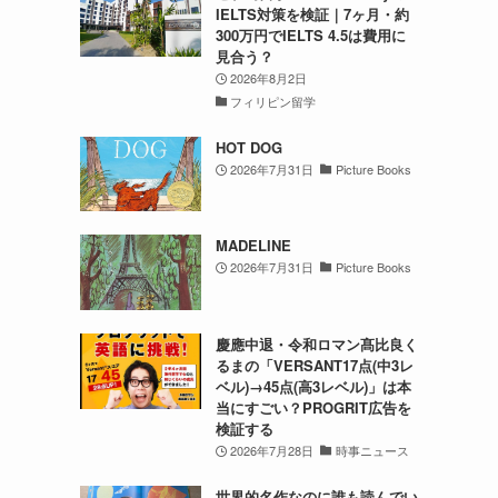
IELTS対策を検証｜7ヶ月・約
300万円でIELTS 4.5は費用に
見合う？
2026年8月2日
フィリピン留学
HOT DOG
2026年7月31日
Picture Books
MADELINE
2026年7月31日
Picture Books
慶應中退・令和ロマン髙比良く
るまの「VERSANT17点(中3レ
ベル)→45点(高3レベル)」は本
当にすごい？PROGRIT広告を
検証する
2026年7月28日
時事ニュース
世界的名作なのに誰も読んでい