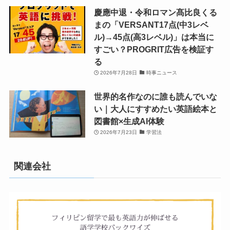
慶應中退・令和ロマン髙比良くる
まの「VERSANT17点(中3レベ
ル)→45点(高3レベル)」は本当に
すごい？PROGRIT広告を検証す
る
2026年7月28日
時事ニュース
世界的名作なのに誰も読んでいな
い｜大人にすすめたい英語絵本と
図書館×生成AI体験
2026年7月23日
学習法
関連会社