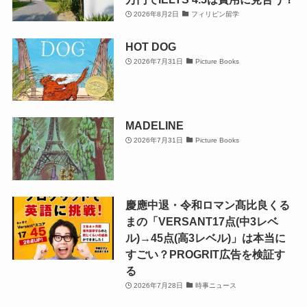
2026年8月2日
フィリピン留学
HOT DOG
2026年7月31日
Picture Books
MADELINE
2026年7月31日
Picture Books
慶應中退・令和ロマン髙比良くる
まの「VERSANT17点(中3レベ
ル)→45点(高3レベル)」は本当に
すごい？PROGRIT広告を検証す
る
2026年7月28日
時事ニュース