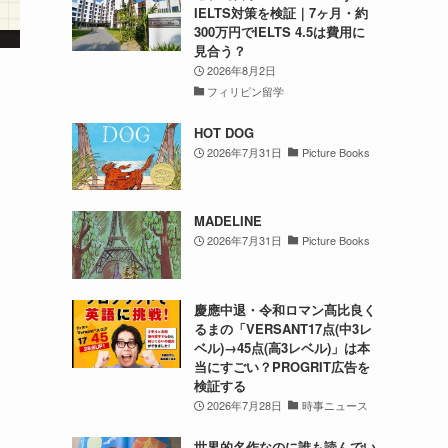
IELTS対策を検証｜7ヶ月・約
300万円でIELTS 4.5は費用に
見合う？
2026年8月2日
フィリピン留学
HOT DOG
2026年7月31日
Picture Books
MADELINE
2026年7月31日
Picture Books
慶應中退・令和ロマン髙比良く
るまの「VERSANT17点(中3レ
ベル)→45点(高3レベル)」は本
当にすごい？PROGRIT広告を
検証する
2026年7月28日
時事ニュース
世界的名作なのに誰も読んでい