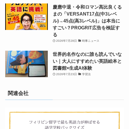
慶應中退・令和ロマン髙比良くる
まの「VERSANT17点(中3レベ
ル)→45点(高3レベル)」は本当に
すごい？PROGRIT広告を検証す
る
2026年7月28日
時事ニュース
世界的名作なのに誰も読んでいな
い｜大人にすすめたい英語絵本と
図書館×生成AI体験
2026年7月23日
学習法
関連会社