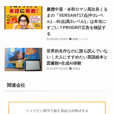
慶應中退・令和ロマン髙比良くる
まの「VERSANT17点(中3レベ
ル)→45点(高3レベル)」は本当に
すごい？PROGRIT広告を検証す
る
2026年7月28日
時事ニュース
世界的名作なのに誰も読んでいな
い｜大人にすすめたい英語絵本と
図書館×生成AI体験
2026年7月23日
学習法
関連会社