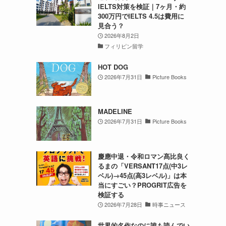
IELTS対策を検証｜7ヶ月・約
300万円でIELTS 4.5は費用に
見合う？
2026年8月2日
フィリピン留学
HOT DOG
2026年7月31日
Picture Books
MADELINE
2026年7月31日
Picture Books
慶應中退・令和ロマン髙比良く
るまの「VERSANT17点(中3レ
ベル)→45点(高3レベル)」は本
当にすごい？PROGRIT広告を
検証する
2026年7月28日
時事ニュース
世界的名作なのに誰も読んでい