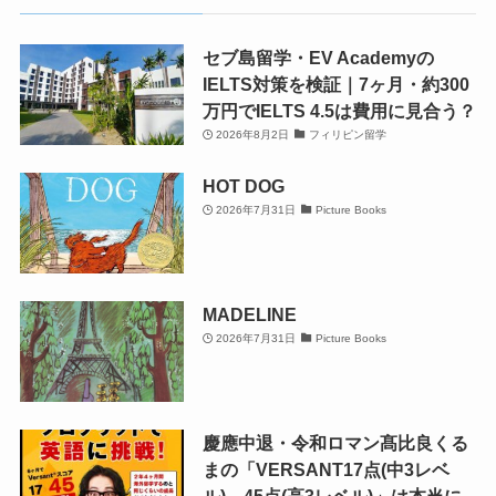
セブ島留学・EV Academyの
IELTS対策を検証｜7ヶ月・約300
万円でIELTS 4.5は費用に見合う？
2026年8月2日
フィリピン留学
HOT DOG
2026年7月31日
Picture Books
MADELINE
2026年7月31日
Picture Books
慶應中退・令和ロマン髙比良くる
まの「VERSANT17点(中3レベ
ル)→45点(高3レベル)」は本当に