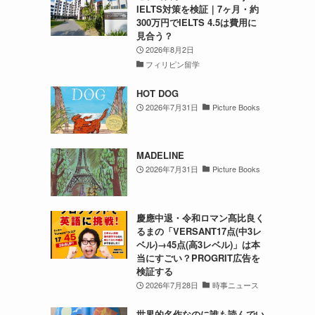
IELTS対策を検証｜7ヶ月・約
300万円でIELTS 4.5は費用に
見合う？
2026年8月2日
フィリピン留学
HOT DOG
2026年7月31日
Picture Books
MADELINE
2026年7月31日
Picture Books
慶應中退・令和ロマン髙比良く
るまの「VERSANT17点(中3レ
ベル)→45点(高3レベル)」は本
当にすごい？PROGRIT広告を
検証する
2026年7月28日
時事ニュース
世界的名作なのに誰も読んでい