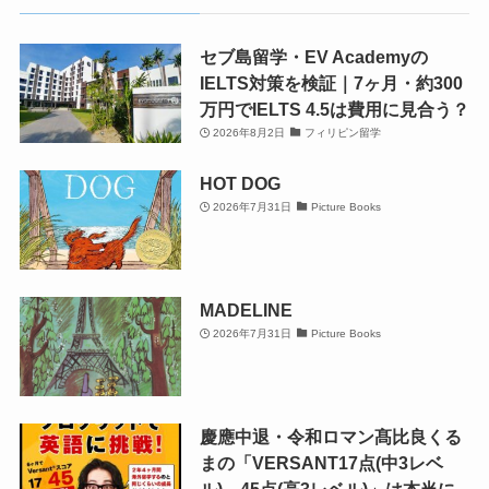
セブ島留学・EV Academyの
IELTS対策を検証｜7ヶ月・約300
万円でIELTS 4.5は費用に見合う？
2026年8月2日
フィリピン留学
HOT DOG
2026年7月31日
Picture Books
MADELINE
2026年7月31日
Picture Books
慶應中退・令和ロマン髙比良くる
まの「VERSANT17点(中3レベ
ル)→45点(高3レベル)」は本当に