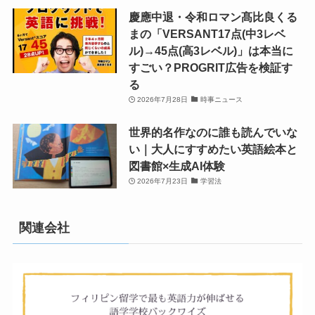
慶應中退・令和ロマン髙比良くる
まの「VERSANT17点(中3レベ
ル)→45点(高3レベル)」は本当に
すごい？PROGRIT広告を検証す
る
2026年7月28日
時事ニュース
世界的名作なのに誰も読んでいな
い｜大人にすすめたい英語絵本と
図書館×生成AI体験
2026年7月23日
学習法
関連会社