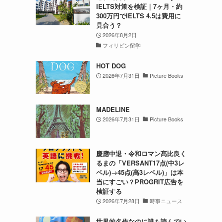
IELTS対策を検証｜7ヶ月・約
300万円でIELTS 4.5は費用に
見合う？
2026年8月2日
フィリピン留学
HOT DOG
2026年7月31日
Picture Books
MADELINE
2026年7月31日
Picture Books
慶應中退・令和ロマン髙比良く
るまの「VERSANT17点(中3レ
ベル)→45点(高3レベル)」は本
当にすごい？PROGRIT広告を
検証する
2026年7月28日
時事ニュース
世界的名作なのに誰も読んでい