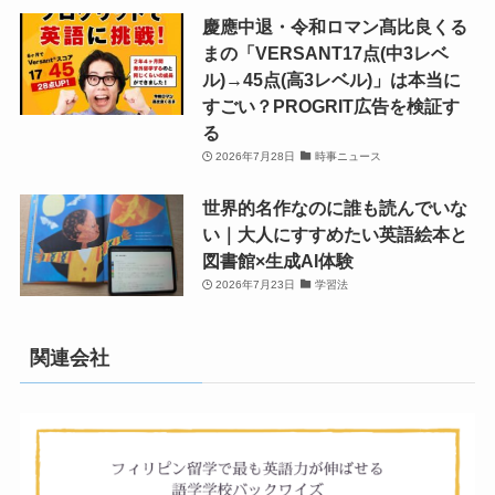
慶應中退・令和ロマン髙比良くる
まの「VERSANT17点(中3レベ
ル)→45点(高3レベル)」は本当に
すごい？PROGRIT広告を検証す
る
2026年7月28日
時事ニュース
世界的名作なのに誰も読んでいな
い｜大人にすすめたい英語絵本と
図書館×生成AI体験
2026年7月23日
学習法
関連会社