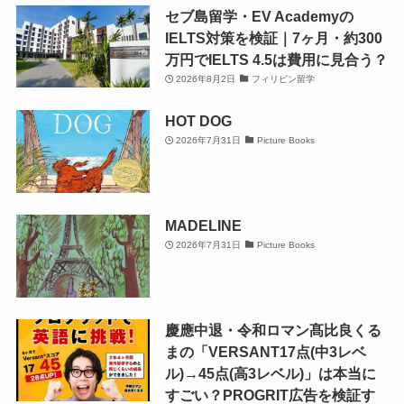
セブ島留学・EV Academyの
IELTS対策を検証｜7ヶ月・約300
万円でIELTS 4.5は費用に見合う？
2026年8月2日
フィリピン留学
HOT DOG
2026年7月31日
Picture Books
MADELINE
2026年7月31日
Picture Books
慶應中退・令和ロマン髙比良くる
まの「VERSANT17点(中3レベ
ル)→45点(高3レベル)」は本当に
すごい？PROGRIT広告を検証す